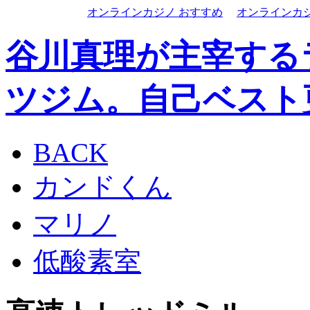
オンラインカジノ おすすめ
オンラインカ
谷川真理が主宰する
ツジム。自己ベスト
BACK
カンドくん
マリノ
低酸素室