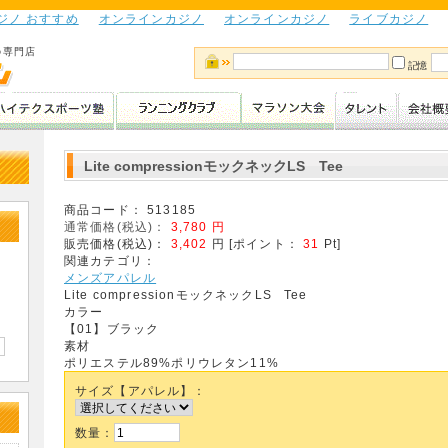
ジノ おすすめ
オンラインカジノ
オンラインカジノ
ライブカジノ
の専門店
記憶
Lite compressionモックネックLS Tee
商品コード：
513185
通常価格(税込)：
3,780
円
販売価格(税込)：
3,402
円
[ポイント：
31
Pt]
関連カテゴリ：
メンズアパレル
Lite compressionモックネックLS Tee
カラー
【01】ブラック
素材
ポリエステル89%ポリウレタン11%
サイズ【アパレル】：
数量：