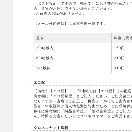
「ポスト投函」ですので、郵便受けにお名前が記載され
合、荷物がお届けできない場合がございます。
○お荷物の保障がありません。
【メール便の運賃】は日本全国一律です。
重さ
料金（税
300g以内
160円
600g以内
210円
1kg以内
310円
エコ配
【備考】【エコ配】 ※一部地域では【エコ配】での配
備考欄に「エコ配希望」とご記入ください。ご注文後に
なりますが、当店にて訂正し、再度メールにてご案内させ
品書・領収証等は個人情報漏洩防止のため、また環境保
客様は備考欄に「納品書希望」「領収書希望」とご記入
ん。時間を指定したい方はクロネコヤマトをご利用下さ
クロネコヤマト送料