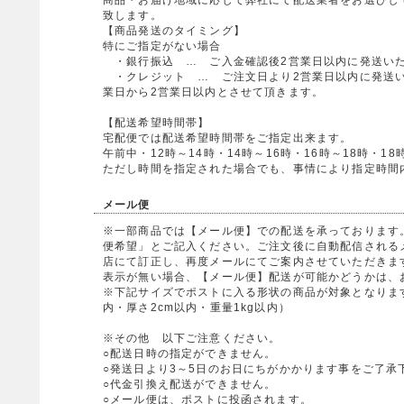
致します。
【商品発送のタイミング】
特にご指定がない場合
・銀行振込 … ご入金確認後2営業日以内に発送い
・クレジット … ご注文日より2営業日以内に発送い
業日から2営業日以内とさせて頂きます。
【配送希望時間帯】
宅配便では配送希望時間帯をご指定出来ます。
午前中・12時～14時・14時～16時・16時～18時・18
ただし時間を指定された場合でも、事情により指定時間
メール便
※一部商品では【メール便】での配送を承っております
便希望」とご記入ください。ご注文後に自動配信される
店にて訂正し、再度メールにてご案内させていただきま
表示が無い場合、【メール便】配送が可能かどうかは、
※下記サイズでポストに入る形状の商品が対象となります
内・厚さ2cm以内・重量1kg以内）
※その他 以下ご注意ください。
○配送日時の指定ができません。
○発送日より3～5日のお日にちがかかります事をご了承
○代金引換え配送ができません。
○メール便は、ポストに投函されます。