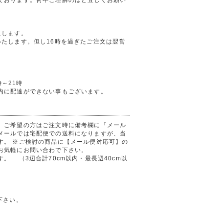
たします。
たします。但し16時を過ぎたご注文は翌営
時～21時
内に配達ができない事もございます。
。ご希望の方はご注文時に備考欄に「メール
メールでは宅配便での送料になりますが、当
す。 ※ご検討の商品に【メール便対応可】の
お気軽にお問い合わで下さい。
。 （3辺合計70cm以内・最長辺40cm以
下さい。