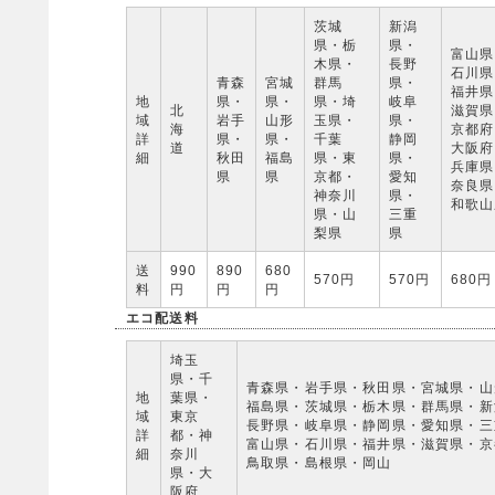
茨城
新潟
県・栃
県・
富山県
木県・
長野
石川県
青森
宮城
群馬
県・
福井県
地
県・
県・
県・埼
岐阜
北
滋賀県
域
岩手
山形
玉県・
県・
海
京都府
詳
県・
県・
千葉
静岡
道
大阪府
細
秋田
福島
県・東
県・
兵庫県
県
県
京都・
愛知
奈良県
神奈川
県・
和歌山
県・山
三重
梨県
県
送
990
890
680
570円
570円
680円
料
円
円
円
エコ配送料
埼玉
県・千
青森県・岩手県・秋田県・宮城県・山
地
葉県・
福島県・茨城県・栃木県・群馬県・新
域
東京
長野県・岐阜県・静岡県・愛知県・三
詳
都・神
富山県・石川県・福井県・滋賀県・京
細
奈川
鳥取県・島根県・岡山
県・大
阪府