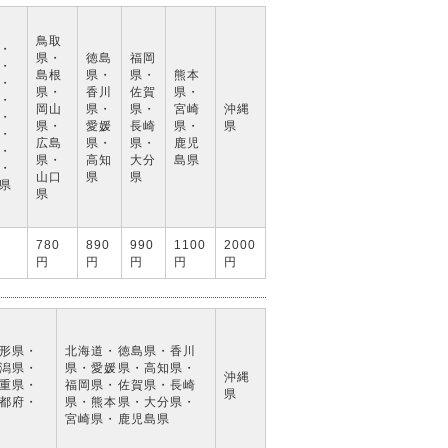
鳥取
・
県・
徳島
福岡
・
島根
県・
県・
熊本
・
県・
香川
佐賀
県・
・
岡山
県・
県・
宮崎
沖縄
・
県・
愛媛
長崎
県・
県
・
広島
県・
県・
鹿児
・
県・
高知
大分
島県
・
山口
県
県
県
県
780
890
990
1100
2000
円
円
円
円
円
形県・
北海道・徳島県・香川
潟県・
県・愛媛県・高知県・
沖縄
重県・
福岡県・佐賀県・長崎
県
都府・
県・熊本県・大分県・
宮崎県・鹿児島県