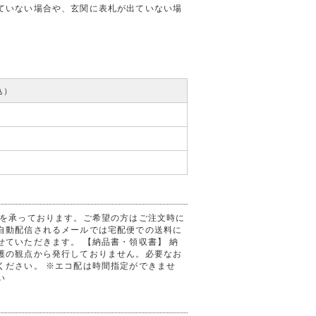
ていない場合や、玄関に表札が出ていない場
込）
送を承っております。ご希望の方はご注文時に
自動配信されるメールでは宅配便での送料に
ていただきます。 【納品書・領収書】 納
護の観点から発行しておりません。必要なお
ください。 ※エコ配は時間指定ができませ
い