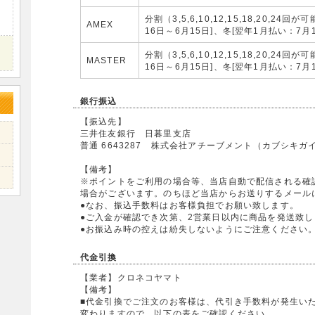
分割（3,5,6,10,12,15,18,20,2
AMEX
16日～6月15日]、冬[翌年1月払い：7月1
分割（3,5,6,10,12,15,18,20,2
MASTER
16日～6月15日]、冬[翌年1月払い：7月1
銀行振込
【振込先】
三井住友銀行 日暮里支店
普通 6643287 株式会社アチーブメント（カブシキ
【備考】
※ポイントをご利用の場合等、当店自動で配信される確
場合がございます。のちほど当店からお送りするメール
●なお、振込手数料はお客様負担でお願い致します。
●ご入金が確認でき次第、2営業日以内に商品を発送致し
●お振込み時の控えは紛失しないようにご注意ください
代金引換
【業者】クロネコヤマト
【備考】
■代金引換でご注文のお客様は、代引き手数料が発生い
変わりますので、以下の表をご確認ください。