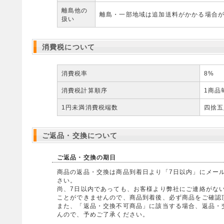
離島他の
離島・一部地域は追加送料がかかる場合
扱い
消費税について
消費税率
8%
消費税計算順序
1商品
1円未満消費税端数
四捨五
ご返品・交換について
ご返品・交換の期日
商品の返品・交換は商品到着日より「7日以内」にメー
さい。
尚、7日以内であっても、お客様より弊社にご連絡がな
ことができませんので、商品到着後、必ず商品をご確認
また、「返品・交換不可商品」に該当する場合、返品・
んので、予めご了承ください。