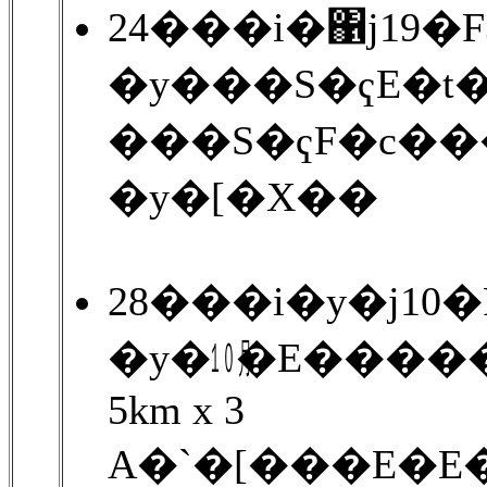
24���i�΁j19�
�y���S�ҁE�t
���S�ҁF�c��
�y�[�X��
28���i�y�j10
�y�㋉�E����
5km x 3
A�`�[���E�E�