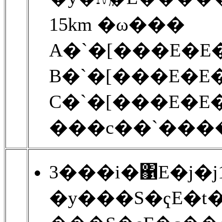
15km �ω���
A�`�[���E�E�E
B�`�[���E�E�E
C�`�[���E�E�E
���c��`�����
3���i�΁E�j�j
�y���S�ҁE�t