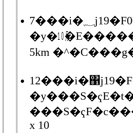
7���i�؁
�y�㋉�E����
5km �^�C���
12���i�΁j19�
�y���S�ҁE�t
���S�ҁF�c��
x 10