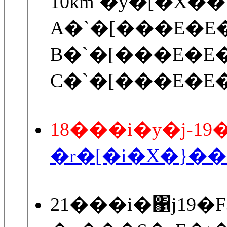
10km �y�[�X��
A�`�[���E�E�E
B�`�[���E�E�E
C�`�[���E�E�E
18���i�y�j-1
�r�[�i�X�}�
21���i�΁j19�