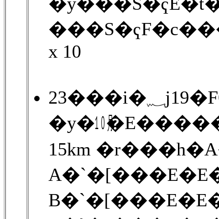
�y���S�ҁE�t
���S�ҁF�c��
x 10
23���i�
�y�㋉�E����
15km �r���h�
A�`�[���E�E�
B�`�[���E�E�