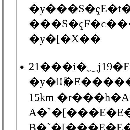
�y���S�ҁE�t
���S�ҁF�c��
�y�[�X��
21���i�
�y�㋉�E����
15km �r���h�
A�`�[���E�E�
B�`�[���E�E�