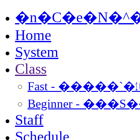
�n�C�e�N�^
Home
System
Class
Fast - �����`
Beginner - ���S
Staff
Schedule