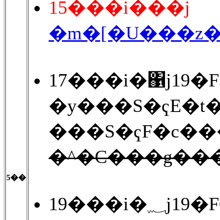
15���i���j
�m�[�U���z�
17���i�΁j19�
�y���S�ҁE�t
���S�ҁF�c��
�^�C���g��
5��
19���i�