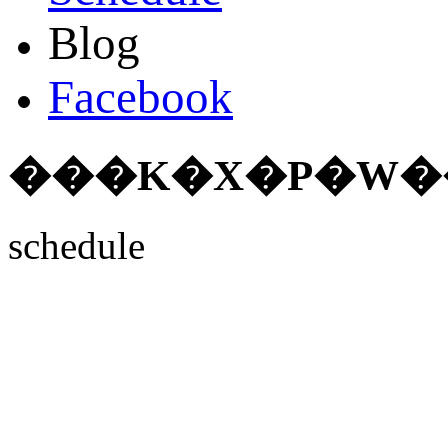
Blog
Facebook
���K�X�P�W�
schedule