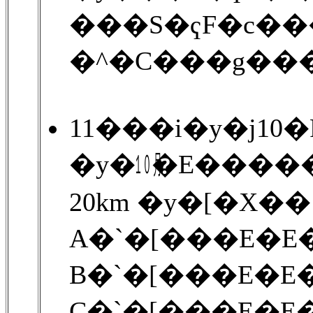
���S�ҁF�c��
�^�C���g��
11���i�y�j10
�y�㋉�E����
20km �y�[�X��
A�`�[���E�E�E
B�`�[���E�E�E
C�`�[���E�E�E