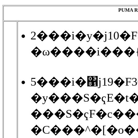
PUMA 
2���i�y�j10�
�ω����i���
5���i�΁j19�F
�y���S�ҁE�t
���S�ҁF�c���
�C���^�[�o�