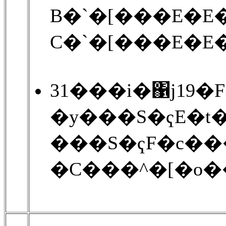
B�`�[���E�E�
C�`�[���E�E�
31���i�΁j19�
�y���S�ҁE�t
���S�ҁF�c���
�C���^�[�o�