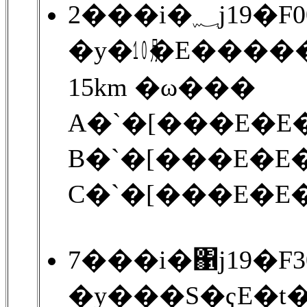
2���i�؁
�y�㋉�E����
15km �ω���
A�`�[���E�E�E
B�`�[���E�E�E
C�`�[���E�E�E
7���i�΁j19�F
�y���S�ҁE�t