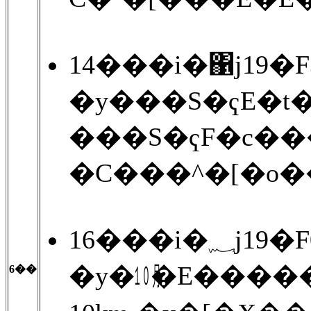
14���i�΁j19�
�y���S�ҁE�t
���S�ҁF�c���
�C���^�[�o�
16���i�
�y�㋉�E����
6��