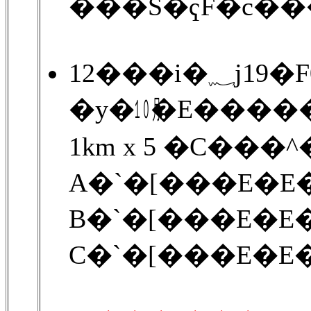
���S�ҁF�c���
12���i�
�y�㋉�E����
1km x 5 �C���
A�`�[���E�E�
B�`�[���E�E�
C�`�[���E�E�