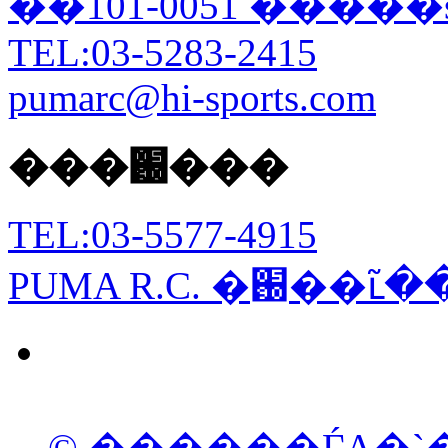
TEL:03-5283-2415
pumarc@hi-sports.com
���֐���
TEL:03-5577-4915
PUMA R.C
© ������ЃA�`�[�