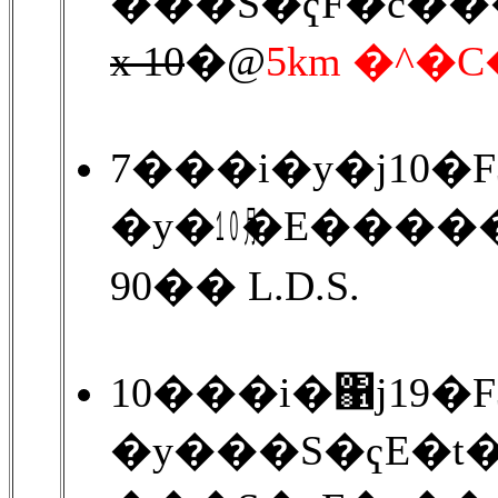
���S�ҁF�c��
x 10
�@
5km �^
7���i�y�j10�
�y�㋉�E����
90�� L.D.S.
10���i�΁j19�
�y���S�ҁE�t