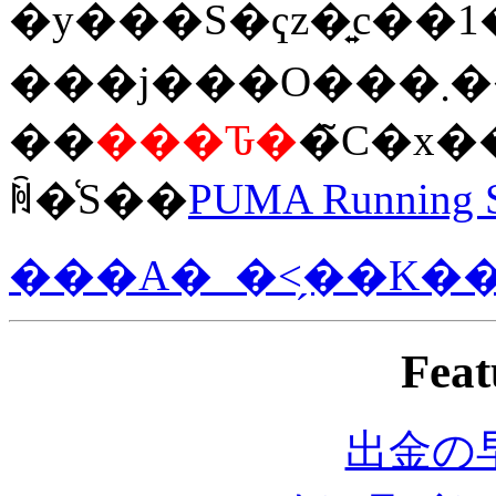
�y���S�ҁz�͍c�
��
���Ԏ�
�̃C�x
ꏊ�͑S��
PUMA Running S
���A�_�˂̗��K�
Feat
出金の