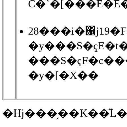
C�`�[���E�E�
28���i�΁j19�
�y���S�ҁE�t
���S�ҁF�c��
�y�[�X��