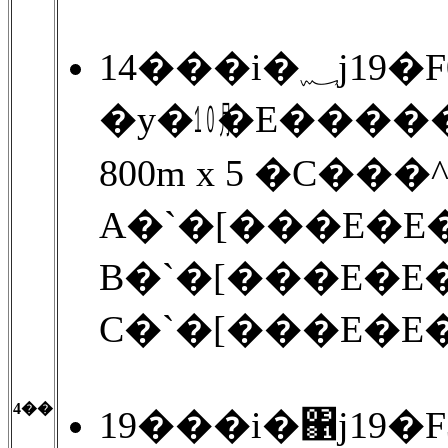
14���i�
�y�㋉�E����
800m x 5 �C��
A�`�[���E�E�
B�`�[���E�E�
C�`�[���E�E�
4��
19���i�΁j19�