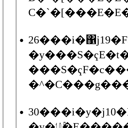
C�`�[���E�E�
26���i�΁j19�
�y���S�ҁE�t
���S�ҁF�c��
�^�C���g��
30���i�y�j10
�y�㋉�E����