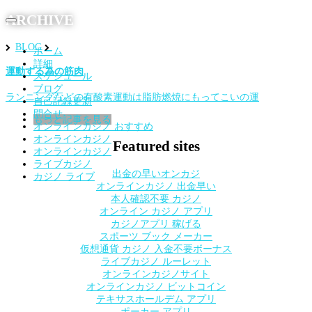
ARCHIVE
Toggle
navigation
BLOG
ホーム
詳細
運動する為の筋肉
スケジュール
ブログ
ランニングなどの有酸素運動は脂肪燃焼にもってこいの運
自己記録更新
問合せ
もっと記事を見る
オンラインカジノ おすすめ
オンラインカジノ
Featured sites
オンラインカジノ
ライブカジノ
出金の早いオンカジ
カジノ ライブ
オンラインカジノ 出金早い
本人確認不要 カジノ
オンライン カジノ アプリ
カジノアプリ 稼げる
スポーツ ブック メーカー
仮想通貨 カジノ 入金不要ボーナス
ライブカジノ ルーレット
オンラインカジノサイト
オンラインカジノ ビットコイン
テキサスホールデム アプリ
ポーカー アプリ