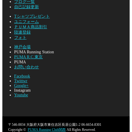
ブログ一覧
自己記録更新
Tシャツプレゼント
ユニフォーム
ＰＵＭＡ商品割引
陸連登録
フォト
神戸会場
PUMA Running Station
PUMA R.C.東京
PUMA
お問い合わせ
Facebook
Twittwr
Google+
Instagram
Youtube
〒546-0034
大阪府大阪市東住吉区長居公園1-2
06-6654-8301
Copyright ©
PUMA Running Club関西
All Rights Reserved.