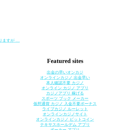
ますが …
Featured sites
出金の早いオンカジ
オンラインカジノ 出金早い
本人確認不要 カジノ
オンライン カジノ アプリ
カジノアプリ 稼げる
スポーツ ブック メーカー
仮想通貨 カジノ 入金不要ボーナス
ライブカジノ ルーレット
オンラインカジノサイト
オンラインカジノ ビットコイン
テキサスホールデム アプリ
ポーカー アプリ