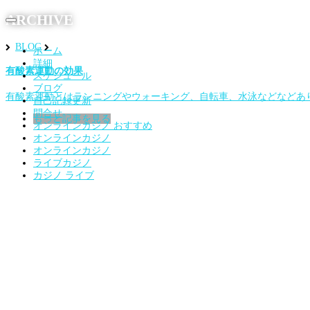
ARCHIVE
Toggle
navigation
BLOG
ホーム
詳細
有酸素運動の効果
スケジュール
ブログ
有酸素運動とはランニングやウォーキング、自転車、水泳などなどあり
自己記録更新
問合せ
もっと記事を見る
オンラインカジノ おすすめ
オンラインカジノ
オンラインカジノ
ライブカジノ
カジノ ライブ