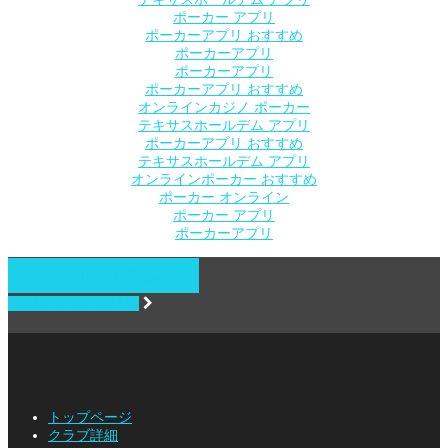
ポーカー アプリ
ポーカーアプリ おすすめ
ポーカーアプリ
ポーカーアプリ
ポーカーアプリ おすすめ
オンラインカジノ ポーカー
テキサスホールデム アプリ
ポーカーアプリ おすすめ
テキサスホールデム アプリ
オンラインポーカー おすすめ
ポーカー オンライン
ポーカー アプリ
ポーカーアプリ
PUMA RC体験申込み
PUMA RC体験申込み
トップページ
クラブ詳細