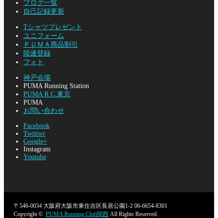
ブログ一覧
自己記録更新
Tシャツプレゼント
ユニフォーム
ＰＵＭＡ商品割引
陸連登録
フォト
神戸会場
PUMA Running Station
PUMA R.C.東京
PUMA
お問い合わせ
Facebook
Twittwr
Google+
Instagram
Youtube
〒546-0034
大阪府大阪市東住吉区長居公園1-2
06-6654-8301
Copyright ©
PUMA Running Club関西
All Rights Reserved.