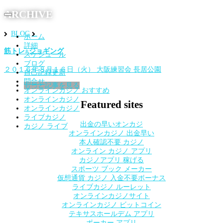
ARCHIVE
Toggle
navigation
BLOG
ホーム
詳細
筋トレ+ジョギング
スケジュール
ブログ
２０１６年８月１６日（火） 大阪練習会 長居公園
自己記録更新
問合せ
もっと記事を見る
オンラインカジノ おすすめ
オンラインカジノ
Featured sites
オンラインカジノ
ライブカジノ
出金の早いオンカジ
カジノ ライブ
オンラインカジノ 出金早い
本人確認不要 カジノ
オンライン カジノ アプリ
カジノアプリ 稼げる
スポーツ ブック メーカー
仮想通貨 カジノ 入金不要ボーナス
ライブカジノ ルーレット
オンラインカジノサイト
オンラインカジノ ビットコイン
テキサスホールデム アプリ
ポーカー アプリ