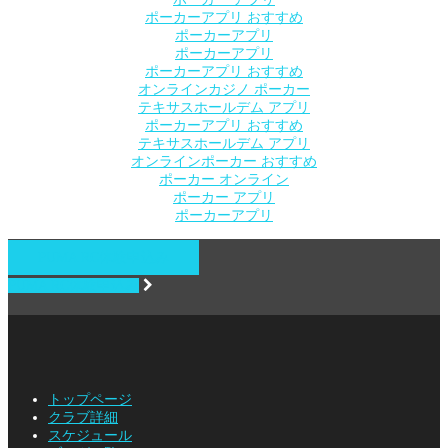
ポーカーアプリ おすすめ
ポーカーアプリ
ポーカーアプリ
ポーカーアプリ おすすめ
オンラインカジノ ポーカー
テキサスホールデム アプリ
ポーカーアプリ おすすめ
テキサスホールデム アプリ
オンラインポーカー おすすめ
ポーカー オンライン
ポーカー アプリ
ポーカーアプリ
PUMA RC体験申込み
PUMA RC体験申込み
トップページ
クラブ詳細
スケジュール