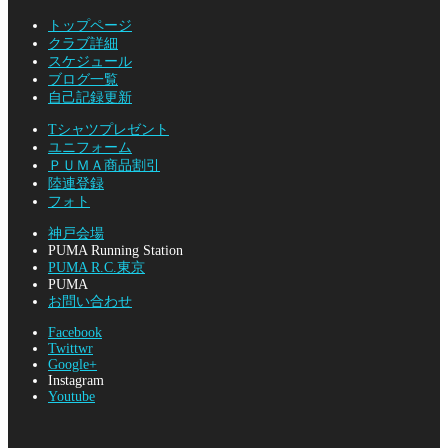
トップページ
クラブ詳細
スケジュール
ブログ一覧
自己記録更新
Tシャツプレゼント
ユニフォーム
ＰＵＭＡ商品割引
陸連登録
フォト
神戸会場
PUMA Running Station
PUMA R.C.東京
PUMA
お問い合わせ
Facebook
Twittwr
Google+
Instagram
Youtube