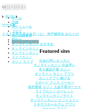
ARCHIVE
Toggle
navigation
BLOG
ホーム
詳細
ペース走
スケジュール
ブログ
２０１６年５月２８日（土） 神戸練習会 みなとの
自己記録更新
問合せ
もっと記事を見る
オンラインカジノ おすすめ
オンラインカジノ
Featured sites
オンラインカジノ
ライブカジノ
出金の早いオンカジ
カジノ ライブ
オンラインカジノ 出金早い
本人確認不要 カジノ
オンライン カジノ アプリ
カジノアプリ 稼げる
スポーツ ブック メーカー
仮想通貨 カジノ 入金不要ボーナス
ライブカジノ ルーレット
オンラインカジノサイト
オンラインカジノ ビットコイン
テキサスホールデム アプリ
ポーカー アプリ