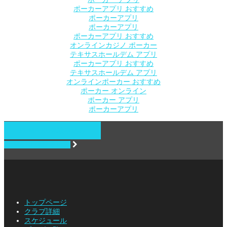
ポーカーアプリ おすすめ
ポーカーアプリ
ポーカーアプリ
ポーカーアプリ おすすめ
オンラインカジノ ポーカー
テキサスホールデム アプリ
ポーカーアプリ おすすめ
テキサスホールデム アプリ
オンラインポーカー おすすめ
ポーカー オンライン
ポーカー アプリ
ポーカーアプリ
PUMA RC体験申込み
PUMA RC体験申込み
トップページ
クラブ詳細
スケジュール