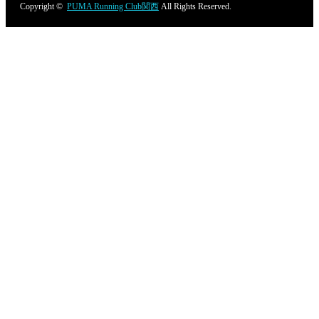
Copyright ©
PUMA Running Club関西
All Rights Reserved.