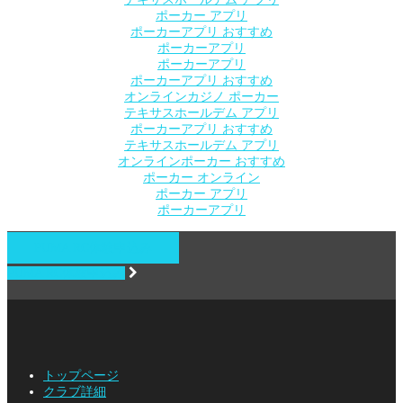
ポーカー アプリ
ポーカーアプリ おすすめ
ポーカーアプリ
ポーカーアプリ
ポーカーアプリ おすすめ
オンラインカジノ ポーカー
テキサスホールデム アプリ
ポーカーアプリ おすすめ
テキサスホールデム アプリ
オンラインポーカー おすすめ
ポーカー オンライン
ポーカー アプリ
ポーカーアプリ
PUMA RC体験申込み
PUMA RC体験申込み
トップページ
クラブ詳細