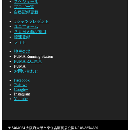
スケジュール
ブログ一覧
自己記録更新
Tシャツプレゼント
ユニフォーム
ＰＵＭＡ商品割引
陸連登録
フォト
神戸会場
PUMA Running Station
PUMA R.C.東京
PUMA
お問い合わせ
Facebook
Twittwr
Google+
Instagram
Youtube
〒546-0034
大阪府大阪市東住吉区長居公園1-2
06-6654-8301