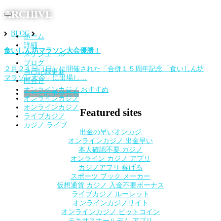
ARCHIVE
Toggle
navigation
BLOG
ホーム
詳細
食いしん坊マラソン大会優勝！
スケジュール
ブログ
２月２１日（日）に開催された「合併１５周年記念「食いしん坊
自己記録更新
マラソン大会」に出場し…
問合せ
オンラインカジノ おすすめ
もっと記事を見る
オンラインカジノ
オンラインカジノ
Featured sites
ライブカジノ
カジノ ライブ
出金の早いオンカジ
オンラインカジノ 出金早い
本人確認不要 カジノ
オンライン カジノ アプリ
カジノアプリ 稼げる
スポーツ ブック メーカー
仮想通貨 カジノ 入金不要ボーナス
ライブカジノ ルーレット
オンラインカジノサイト
オンラインカジノ ビットコイン
テキサスホールデム アプリ