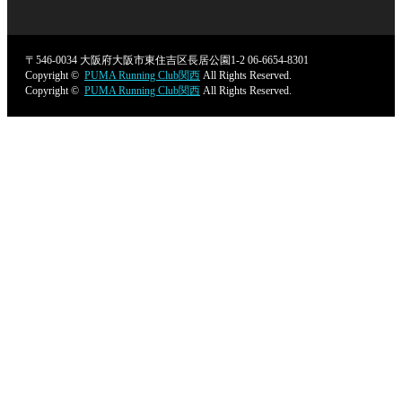
〒546-0034
大阪府大阪市東住吉区長居公園1-2
06-6654-8301
Copyright ©
PUMA Running Club関西
All Rights Reserved.
Copyright ©
PUMA Running Club関西
All Rights Reserved.