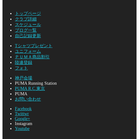
トップページ
クラブ詳細
スケジュール
ブログ一覧
自己記録更新
Tシャツプレゼント
ユニフォーム
ＰＵＭＡ商品割引
陸連登録
フォト
神戸会場
PUMA Running Station
PUMA R.C.東京
PUMA
お問い合わせ
Facebook
Twittwr
Google+
Instagram
Youtube