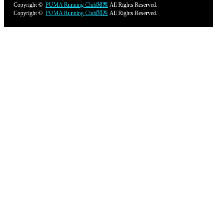
Copyright ©
PUMA Running Club関西
All Rights Reserved.
Copyright ©
PUMA Running Club関西
All Rights Reserved.