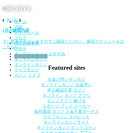
ARCHIVE
Toggle
navigation
BLOG
ホーム
詳細
1月の練習内容
スケジュール
ブログ
少し変更されていますのでご確認ください。 練習スケジュールは
自己記録更新
こちら
問合せ
オンラインカジノ おすすめ
もっと記事を見る
オンラインカジノ
オンラインカジノ
Featured sites
ライブカジノ
カジノ ライブ
出金の早いオンカジ
オンラインカジノ 出金早い
本人確認不要 カジノ
オンライン カジノ アプリ
カジノアプリ 稼げる
スポーツ ブック メーカー
仮想通貨 カジノ 入金不要ボーナス
ライブカジノ ルーレット
オンラインカジノサイト
オンラインカジノ ビットコイン
テキサスホールデム アプリ