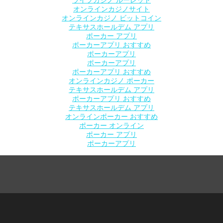
ライブカジノ ルーレット
オンラインカジノサイト
オンラインカジノ ビットコイン
テキサスホールデム アプリ
ポーカー アプリ
ポーカーアプリ おすすめ
ポーカーアプリ
ポーカーアプリ
ポーカーアプリ おすすめ
オンラインカジノ ポーカー
テキサスホールデム アプリ
ポーカーアプリ おすすめ
テキサスホールデム アプリ
オンラインポーカー おすすめ
ポーカー オンライン
ポーカー アプリ
ポーカーアプリ