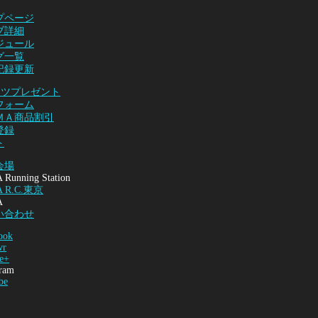
プページ
ブ詳細
ジュール
グ一覧
記録更新
ャツプレゼント
フォーム
ＭＡ商品割引
登録
ト
会場
Running Station
 R.C.東京
A
い合わせ
ook
wr
e+
gram
be