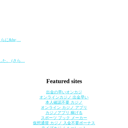
に&he;…
た。 (さら…
Featured sites
出金の早いオンカジ
オンラインカジノ 出金早い
本人確認不要 カジノ
オンライン カジノ アプリ
カジノアプリ 稼げる
スポーツ ブック メーカー
仮想通貨 カジノ 入金不要ボーナス