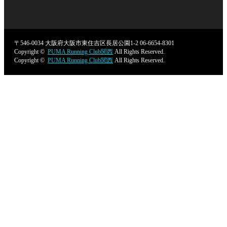
〒546-0034
大阪府大阪市東住吉区長居公園1-2
06-6654-8301
Copyright ©
PUMA Running Club関西
All Rights Reserved.
Copyright ©
PUMA Running Club関西
All Rights Reserved.