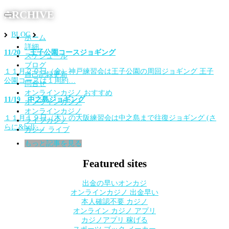
ARCHIVE
Toggle
navigation
BLOG
ホーム
詳細
11/20 王子公園コースジョギング
スケジュール
ブログ
１１月２０日（金）神戸練習会は王子公園の周回ジョギング 王子
自己記録更新
公園コースは１周約…
問合せ
オンラインカジノ おすすめ
11/19 中之島ジョギング
オンラインカジノ
オンラインカジノ
１１月１９日（木）の大阪練習会は中之島まで往復ジョギング (さ
ライブカジノ
らに&hell;…
カジノ ライブ
もっと記事を見る
Featured sites
出金の早いオンカジ
オンラインカジノ 出金早い
本人確認不要 カジノ
オンライン カジノ アプリ
カジノアプリ 稼げる