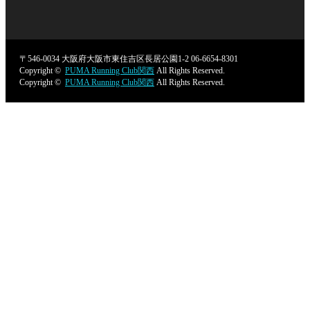
〒546-0034
大阪府大阪市東住吉区長居公園1-2
06-6654-8301
Copyright ©
PUMA Running Club関西
All Rights Reserved.
Copyright ©
PUMA Running Club関西
All Rights Reserved.