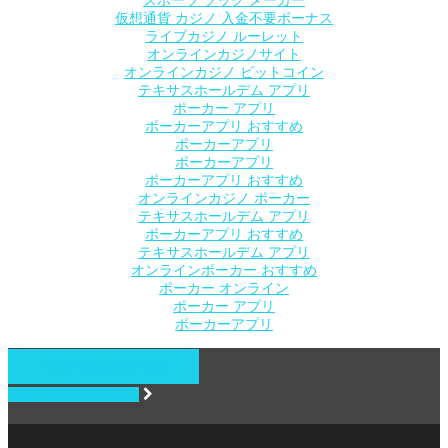
スポーツ ブック メーカー
仮想通貨 カジノ 入金不要ボーナス
ライブカジノ ルーレット
オンラインカジノサイト
オンラインカジノ ビットコイン
テキサスホールデム アプリ
ポーカー アプリ
ポーカーアプリ おすすめ
ポーカーアプリ
ポーカーアプリ
ポーカーアプリ おすすめ
オンラインカジノ ポーカー
テキサスホールデム アプリ
ポーカーアプリ おすすめ
テキサスホールデム アプリ
オンラインポーカー おすすめ
ポーカー オンライン
ポーカー アプリ
ポーカーアプリ
PUMA RC体験申込み
PUMA RC体験申込み