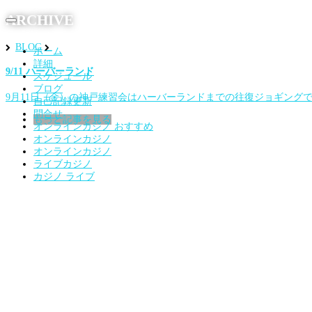
ARCHIVE
Toggle
navigation
BLOG
ホーム
詳細
9/11 ハーバーランド
スケジュール
ブログ
9月11日（金）の神戸練習会はハーバーランドまでの往復ジョギングで
自己記録更新
問合せ
もっと記事を見る
オンラインカジノ おすすめ
オンラインカジノ
オンラインカジノ
ライブカジノ
カジノ ライブ