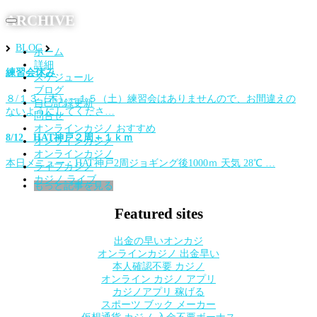
ARCHIVE
Toggle
navigation
BLOG
ホーム
詳細
練習会休み
スケジュール
ブログ
８/１３（木）～１５（土）練習会はありませんので、お間違えの
自己記録更新
ないようにしてくださ…
問合せ
オンラインカジノ おすすめ
8/12 HAT神戸２周＋１ｋｍ
オンラインカジノ
オンラインカジノ
本日メニュー：HAT神戸2周ジョギング後1000ｍ 天気 28℃ …
ライブカジノ
カジノ ライブ
もっと記事を見る
Featured sites
出金の早いオンカジ
オンラインカジノ 出金早い
本人確認不要 カジノ
オンライン カジノ アプリ
カジノアプリ 稼げる
スポーツ ブック メーカー