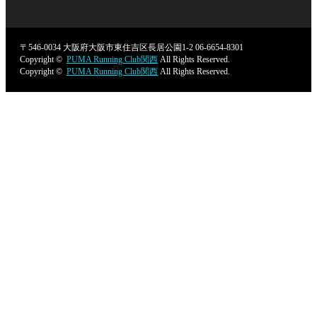
〒546-0034
大阪府大阪市東住吉区長居公園1-2
06-6654-8301
Copyright ©
PUMA Running Club関西
All Rights Reserved.
Copyright ©
PUMA Running Club関西
All Rights Reserved.