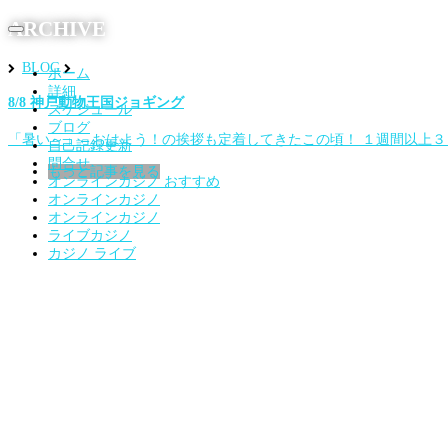
ARCHIVE
Toggle
navigation
BLOG
ホーム
詳細
8/8 神戸動物王国ジョギング
スケジュール
ブログ
「暑い～」←おはよう！の挨拶も定着してきたこの頃！ １週間以上３
自己記録更新
問合せ
もっと記事を見る
オンラインカジノ おすすめ
オンラインカジノ
オンラインカジノ
ライブカジノ
カジノ ライブ