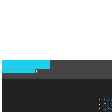
PUMA RC体験申込み
PUMA RC体験申込み
トッ
クラ
スケ