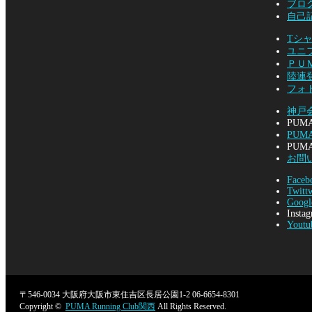
ブロ
自己
Tシ
ユニ
ＰＵ
陸連
フォ
神戸
PUMA 
PUMA
PUM
お問
Faceb
Twitt
Googl
Insta
Youtu
〒546-0034
大阪府大阪市東住吉区長居公園1-2
06-6654-8301
Copyright ©
PUMA Running Club関西
All Rights Reserved.