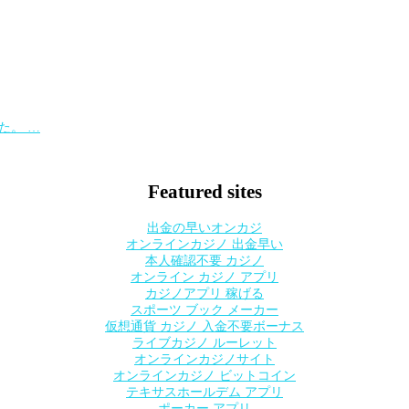
た。 …
Featured sites
出金の早いオンカジ
オンラインカジノ 出金早い
本人確認不要 カジノ
オンライン カジノ アプリ
カジノアプリ 稼げる
スポーツ ブック メーカー
仮想通貨 カジノ 入金不要ボーナス
ライブカジノ ルーレット
オンラインカジノサイト
オンラインカジノ ビットコイン
テキサスホールデム アプリ
ポーカー アプリ