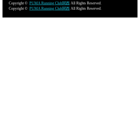
Copyright ©
PUMA Running Club関西
All Rights Reserved.
Copyright ©
PUMA Running Club関西
All Rights Reserved.