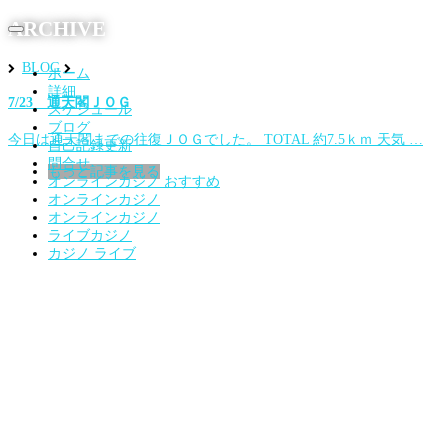
ARCHIVE
Toggle
navigation
BLOG
ホーム
詳細
7/23 通天閣ＪＯＧ
スケジュール
ブログ
今日は通天閣までの往復ＪＯＧでした。 TOTAL 約7.5ｋｍ 天気 …
自己記録更新
問合せ
もっと記事を見る
オンラインカジノ おすすめ
オンラインカジノ
オンラインカジノ
ライブカジノ
カジノ ライブ