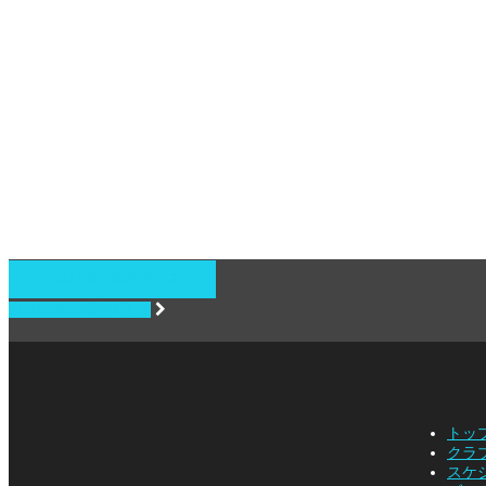
PUMA RC体験申込み
PUMA RC体験申込み
トッ
クラ
スケ