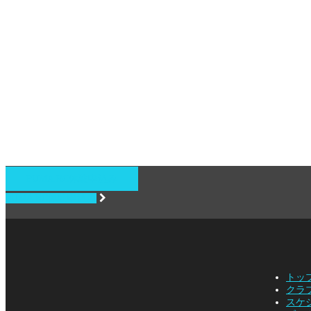
PUMA RC体験申込み
PUMA RC体験申込み
トッ
クラ
スケ