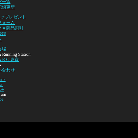
グ一覧
記録更新
ャツプレゼント
フォーム
ＭＡ商品割引
登録
ト
会場
Running Station
 R.C.東京
A
い合わせ
ook
wr
e+
gram
be