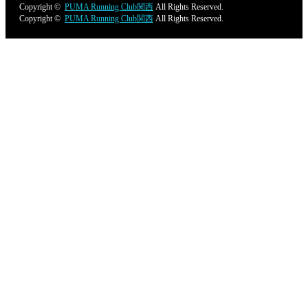
Copyright ©
PUMA Running Club関西
All Rights Reserved.
Copyright ©
PUMA Running Club関西
All Rights Reserved.