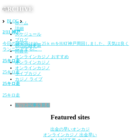
ARCHIVE
Toggle
navigation
BLOG
ホーム
詳細
2/11 神戸
スケジュール
ブログ
今日の練習会は10～25ｋｍをHAT神戸周回しました。天気は良く
自己記録更新
ランニングするに…
問合せ
オンラインカジノ おすすめ
25キロ走
オンラインカジノ
オンラインカジノ
25キロ走
ライブカジノ
カジノ ライブ
25キロ走
25キロ走
もっと記事を見る
Featured sites
出金の早いオンカジ
オンラインカジノ 出金早い