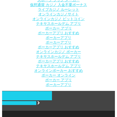
スポーツ ブック メーカー
仮想通貨 カジノ 入金不要ボーナス
ライブカジノ ルーレット
オンラインカジノサイト
オンラインカジノ ビットコイン
テキサスホールデム アプリ
ポーカー アプリ
ポーカーアプリ おすすめ
ポーカーアプリ
ポーカーアプリ
ポーカーアプリ おすすめ
オンラインカジノ ポーカー
テキサスホールデム アプリ
ポーカーアプリ おすすめ
テキサスホールデム アプリ
オンラインポーカー おすすめ
ポーカー オンライン
ポーカー アプリ
ポーカーアプリ
PUMA RC体験申込み
PUMA RC体験申込み