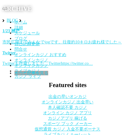
ARCHIVE
Toggle
navigation
BLOG
ホーム
詳細
1/23 神戸
スケジュール
ブログ
市民広場までみんなでjogです。往復約10キロお疲れ様でした～
自己記録更新
問合せ
Twitter
オンラインカジノ おすすめ
オンラインカジノ
Twitterも作成しました。Twitterhttps://twitter.co…
オンラインカジノ
ライブカジノ
もっと記事を見る
カジノ ライブ
Featured sites
出金の早いオンカジ
オンラインカジノ 出金早い
本人確認不要 カジノ
オンライン カジノ アプリ
カジノアプリ 稼げる
スポーツ ブック メーカー
仮想通貨 カジノ 入金不要ボーナス
ライブカジノ ルーレット