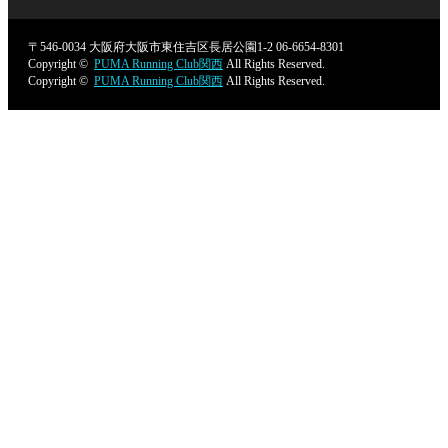
〒546-0034
大阪府大阪市東住吉区長居公園1-2
06-6654-8301
Copyright ©
PUMA Running Club関西
All Rights Reserved.
Copyright ©
PUMA Running Club関西
All Rights Reserved.